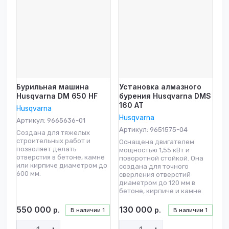
возрастание
Название - Я-А
Название - А-Я
Бурильная машина
Установка алмазного
Husqvarna DM 650 HF
бурения Husqvarna DMS
160 AT
Husqvarna
Husqvarna
Артикул:
9665636-01
Артикул:
9651575-04
Создана для тяжелых
строительных работ и
Оснащена двигателем
позволяет делать
мощностью 1,55 кВт и
отверстия в бетоне, камне
поворотной стойкой. Она
или кирпиче диаметром до
создана для точного
600 мм.
сверления отверстий
диаметром до 120 мм в
бетоне, кирпиче и камне.
550 000
130 000
р.
р.
В наличии
1
В наличии
1