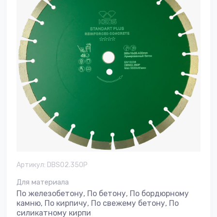
Артикул:
DBS02.350P
Для материала
По железобетону, По бетону, По бордюрному
камню, По кирпичу, По свежему бетону, По
силикатному кирпи