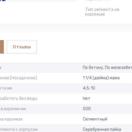
Тип сегмента на
коронках
Отзывы
а
По бетону, По железобе
онки (посадочное)
1 1/4 (дюйма) мама
нта мм
4,5; 10
работать без воды
Нет
а коронки мм
500
на коронках
Сегментный
гмента с корпусом
Серебренная пайка