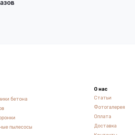
азов
О нас
Статьи
чики бетона
Фотогалерея
ов
Оплата
оронки
Доставка
ные пылесосы