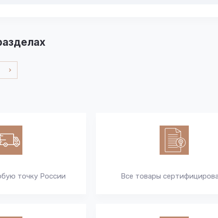
разделах
юбую точку России
Все товары сертифициров