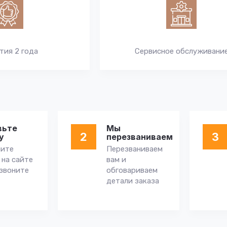
тия 2 года
Сервисное обслуживани
вьте
Мы
2
3
у
перезваниваем
ните
Перезваниваем
 на сайте
вам и
звоните
обговариваем
детали заказа