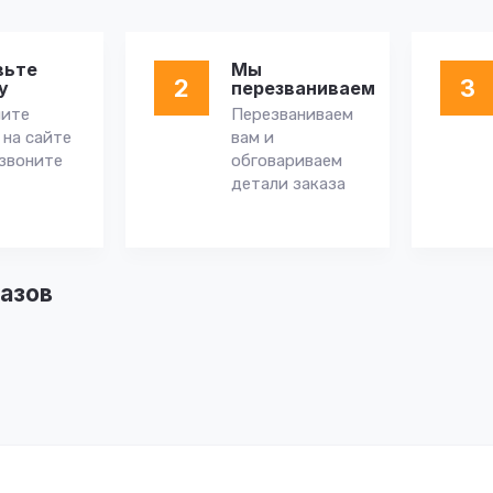
вьте
Мы
2
3
у
перезваниваем
ните
Перезваниваем
 на сайте
вам и
звоните
обговариваем
детали заказа
азов