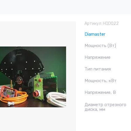
Артикул:
HQDQ22
Diamaster
Мощность (Вт)
Напряжение
Тип питания
Мощность, кВт
Напряжение, В
Диаметр отрезного
диска, мм