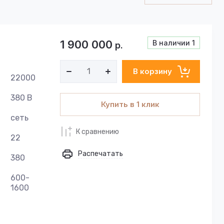
1 900 000
В наличии
1
р.
В корзину
22000
380 В
Купить в 1 клик
сеть
К сравнению
22
Распечатать
380
600-
1600